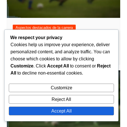
Aspectos destacados de la carrera
We respect your privacy
Yassine Bounou: Momentos destacados
Cookies help us improve your experience, deliver
de la carrera, Paradas clave, Premios
personalized content, and analyze traffic. You can
Amir El-Mansouri
03/03/2026
0
choose which cookies to allow by clicking
Customize
. Click
Accept All
to consent or
Reject
All
to decline non-essential cookies.
Customize
Reject All
Accept All