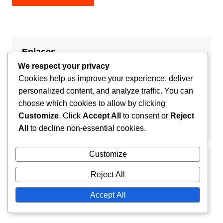
Enlaces
We respect your privacy
Archivo del blog
Cookies help us improve your experience, deliver
personalized content, and analyze traffic. You can
Contacto
choose which cookies to allow by clicking
Customize
. Click
Accept All
to consent or
Reject
Acerca de
All
to decline non-essential cookies.
Customize
Buscar
Reject All
Accept All