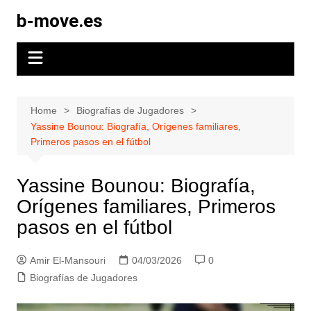
Skip
b-move.es
to
content
Home
Biografías de Jugadores
Yassine Bounou: Biografía, Orígenes familiares,
Primeros pasos en el fútbol
Yassine Bounou: Biografía,
Orígenes familiares, Primeros
pasos en el fútbol
Amir El-Mansouri
04/03/2026
0
Biografías de Jugadores