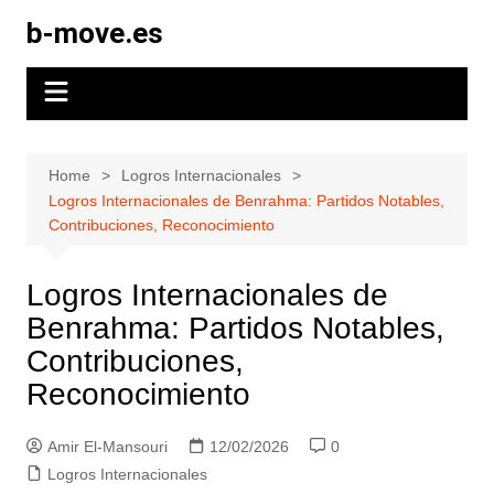
Skip
b-move.es
to
content
Home
Logros Internacionales
Logros Internacionales de Benrahma: Partidos Notables,
Contribuciones, Reconocimiento
Logros Internacionales de
Benrahma: Partidos Notables,
Contribuciones,
Reconocimiento
Amir El-Mansouri
12/02/2026
0
Logros Internacionales