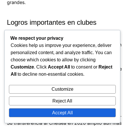
grandes.
Logros importantes en clubes
La carrera de Ziyech en clubes está marcada por
We respect your privacy
varios logros significativos, incluyendo la victoria en
Cookies help us improve your experience, deliver
múltiples títulos de liga nacionales y competiciones
personalized content, and analyze traffic. You can
choose which cookies to allow by clicking
de copa. Desempeñó un papel crucial en las
Customize
. Click
Accept All
to consent or
Reject
victorias del Ajax en la Eredivisie y
en su
memorable
All
to decline non-essential cookies.
carrera hacia las semifinales de la Champions
League en la temporada 2018-2019.
Customize
Además, Ziyech fue fundamental en la victoria del
Reject All
Ajax en la Copa KNVB, mostrando su capacidad
Accept All
para rendir en competiciones de eliminación directa.
Su transferencia al Chelsea en 2020 amplió aún más