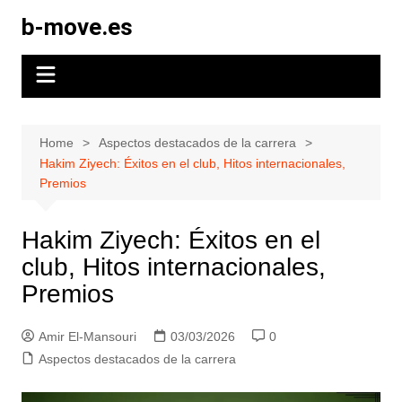
Skip
b-move.es
to
content
Home
Aspectos destacados de la carrera
Hakim Ziyech: Éxitos en el club, Hitos internacionales,
Premios
Hakim Ziyech: Éxitos en el
club, Hitos internacionales,
Premios
Amir El-Mansouri
03/03/2026
0
Aspectos destacados de la carrera